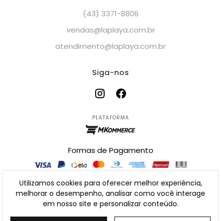
(43) 3371-8806
vendas@laplaya.com.br
atendimento@laplaya.com.br
Siga-nos
PLATAFORMA
Formas de Pagamento
Utilizamos cookies para oferecer melhor experiência,
melhorar o desempenho, analisar como você interage
2026 - La Playa - CNPJ: 03.630.203/0001-50
em nosso site e personalizar conteúdo.
ua Chepli Tanus Daher 475 - Jardim Acapulco - Londrina/PR